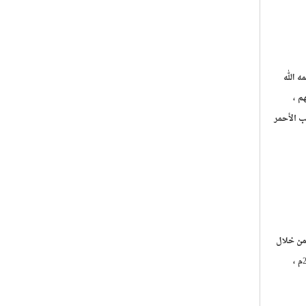
 الله
م ،
ب الأحمر
من خلال
سلسلة "محسنون من بلدي" بمساهمة بيت الزكاة في الكويت ، وكتاب الأيادي البيض الحائز على جائزة الدولة التشجيعية للعلوم الإنسانية والاجتماعية لعام 2005م ،