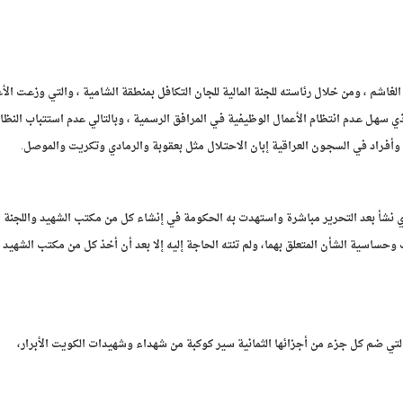
لغاشم ، ومن خلال رئاسته للجنة المالية للجان التكافل بمنطقة الشامية ، والتي وزعـت الأ
ذي سهـل عـدم انتظام الأعمال الوظيفية فـي المرافق الرسمية ، وبالتالي عدم استتباب النظا
وأفـراد في السجـون العراقية إبان الاحتـلال مثل بعقوبة والرمادي وتكريت والموصل.
ي نشأ بعد التحرير مباشرة واستهدت به الحكومة في إنشاء كل من مكتب الشهيد واللجنة ا
وحساسية الشأن المتعلق بهما، ولم تنته الحاجة إليه إلا بعد أن أخذ كل من مكتب الشهيد و
لتي ضم كل جزء من أجزائها الثمانية سير كوكبة من شهداء وشهيدات الكويت الأبرار،