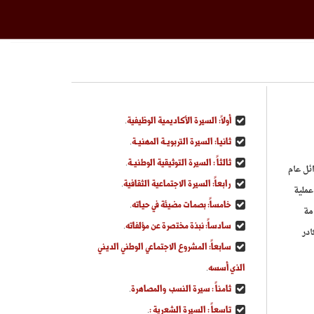
أولاً: السيرة الأكاديمية الوظيفية
.
ثانيا: السيرة التربويـة المهنيـة
.
ثالثاً : السيرة التوثيقية الوطنيـة
.
لتدريب ، لمدة أربع سنوات ونصف ، ( من أواخر عام 1991م حتى أوائل عام
رابعاً: السيرة الاجتماعية الثقافية
.
عملية
خامساً: بصمات مضيئة في حياته
.
مة
سادساً: نبذة مختصرة عن مؤلفاته
.
در
سابعاً: المشروع الاجتماعي الوطني الديني
الذي أسسه
.
ثامناً : سيرة النسب والمصاهرة
.
تاسعاً : السيرة الشعرية :
.