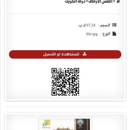
- أطلس الأوقاف- دولة الكويت
الحجم : 67,34 ك.ب.
النوع : file-jpg
للمشاهدة او التحميل