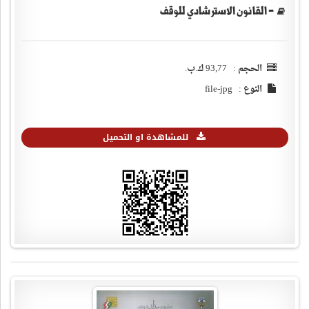
- القانون الاسترشادي للوقف
الحجم : 93,77 ك.ب.
النوع : file-jpg
للمشاهدة او التحميل