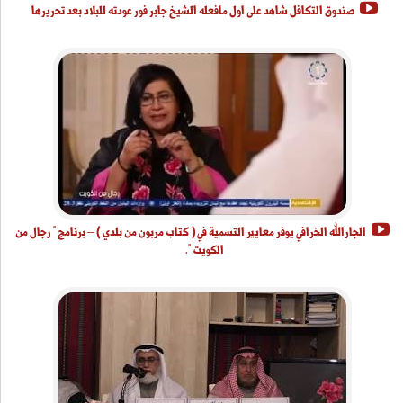
صندوق التكافل شاهد على اول مافعله الشيخ جابر فور عودته للبلاد بعد تحريرها
الجارالله الخرافي يوفر معايير التسمية في ( كتاب مربون من بلدي ) – برنامج " رجال من
الكويت ".