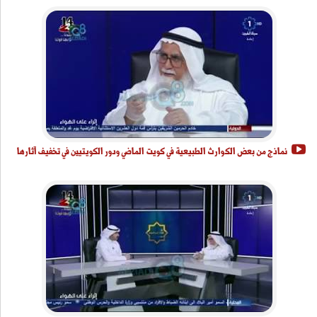
نماذج من بعض الكوارث الطبيعية في كويت الماضي ودور الكويتيين في تخفيف آثارها