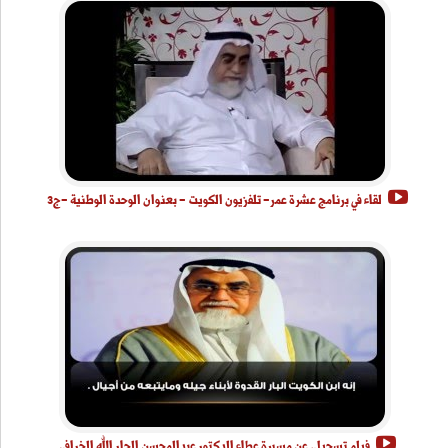
لقاء في برنامج عشرة عمر- تلفزيون الكويت - بعنوان الوحدة الوطنية -ج3
فيلم تسجيلي عن مسيرة عطاء الدكتور عبدالمحسن الجار الله الخرافي