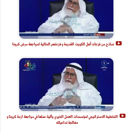
نماذج من فزعات أهل الكويت القديمة و فزعتهم الحالية لمواجهة مرض كرونا
التخطيط الاستراتيجي لمؤسسات العمل الخيري وآلية عملها في مواجهة ازمة كرونا و
معالجة تداعياته