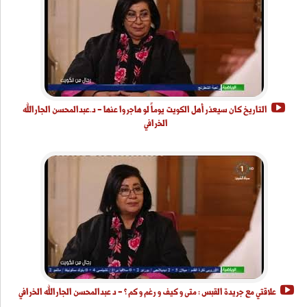
التاريخ كان سيعذر أهل الكويت يوماً لو هاجروا عنها - د.عبدالمحسن الجارالله
الخرافي
علاقتي مع جريدة القبس : متى و كيف و رغم و كم ؟ - د عبدالمحسن الجارالله الخرافي