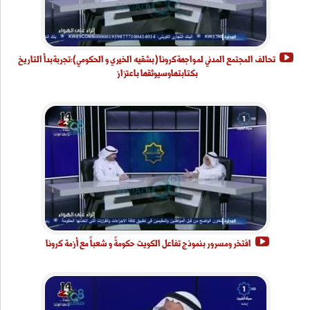
تحالف المجتمع المدني لمواجهةكرونا (بشقيه الخيري و الحكومي):تجربةبدأ التاريخ
بكتابتهاوسيوثقها باعتزاز
افتخر ومسرور بنموذج تفاعل الكويت حكومةً و شعباً مع أزمة كرونا