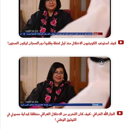
كيف استوعب الكويتيون الاحتلال منذ اول لحظة وقلبوا دورالسجان ليكون السجين؟
الجارالله الخرافي : كيف كان التحرير من الاحتلال العراقي منطلقا ً لبداية مسيرتي في
التوثيق الوطني ؟