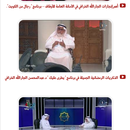
أهم إنجازات الجارالله الخرافي في الأمانة العامة للأوقاف – برنامج " رجال من الكويت".
الذكريات الرمضانية الجميلة في برنامج " يطرى عليك " د.عبدالمحسن الجارالله الخرافي